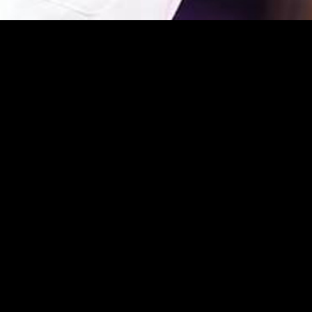
日
te -OSAKA-