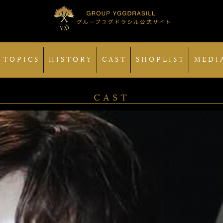
 TOPICS
HISTORY
CAST
SHOPLIST
MEDI
CAST