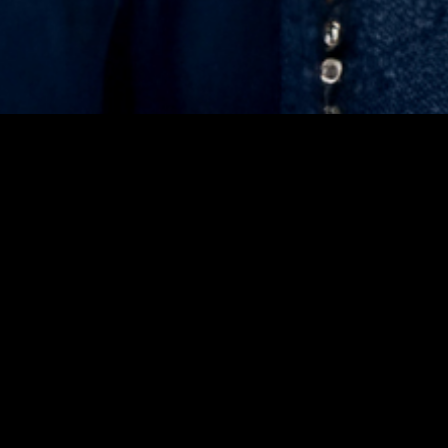
浅倉 麗央
Reo Asakura
Celeste
在籍店舗
Celeste
PHOTO GALLERY