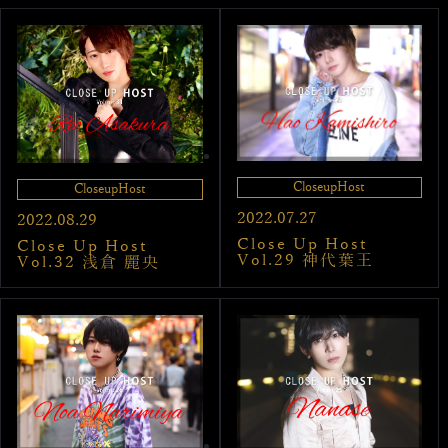
CloseupHost
CloseupHost
2022.07.27
2022.08.29
Close Up Host
Close Up Host
Vol.29 神代葉王
Vol.32 浅倉 麗央