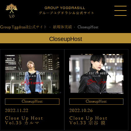
Group Yggdrasill公式サイト
紙媒体実績
CloseupHost
CloseupHost
CloseupHost
CloseupHost
2022.10.26
2022.11.22
Close Up Host
Close Up Host
Vol.33 宗谷 貘
Vol.35 カルマ